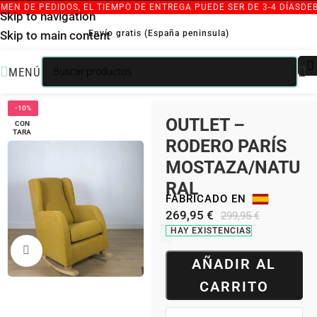
EN DE PEDIDOS, EL TIEMPO DE ENTREGA PUEDE SER DE 3-4 DÍAS
DEBI
Skip to navigation
Envío gratis (España peninsula)
Skip to main content
MENÚ
/
/
INICIO
SILLONES INDIVIDUALES
SILLONES OUTLET
-10%
OUTLET –
CON
TARA
RODERO PARÍS
MOSTAZA/NATU
RAL
FABRICADO EN
269,95
€
299,95
€
HAY EXISTENCIAS
Clic para ampliar
AÑADIR AL
CARRITO