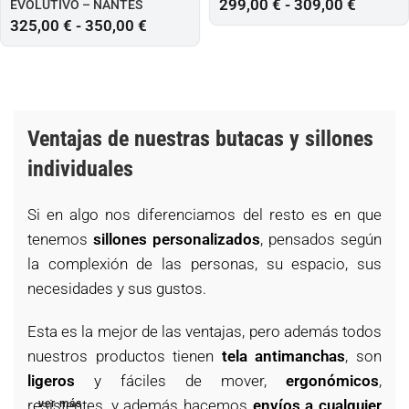
299,00
€
-
309,00
€
EVOLUTIVO – NANTES
325,00
€
-
350,00
€
Ventajas de nuestras butacas y sillones
individuales
Si en algo nos diferenciamos del resto es en que
tenemos
sillones personalizados
, pensados según
la complexión de las personas, su espacio, sus
necesidades y sus gustos.
Esta es la mejor de las ventajas, pero además todos
nuestros productos tienen
tela antimanchas
, son
ligeros
y fáciles de mover,
ergonómicos
,
resistentes, y además hacemos
envíos a cualquier
ver más