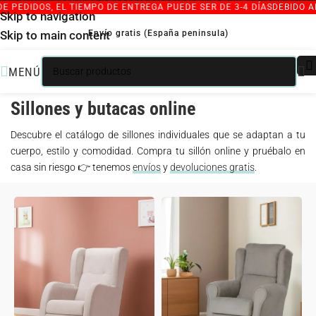
PEDIDOS, EL TIEMPO DE ENTREGA PUEDE SER DE 3-4 DÍAS
DEBIDO AL 
Skip to navigation
Envío gratis (España peninsula)
Skip to main content
MENÚ
/
SILLONES INDIVIDUALES
INICIO
Sillones y butacas online
Descubre el catálogo de sillones individuales que se adaptan a tu
cuerpo, estilo y comodidad. Compra tu sillón online y pruébalo en
casa sin riesgo 👉 tenemos
envíos
y
devoluciones gratis
.