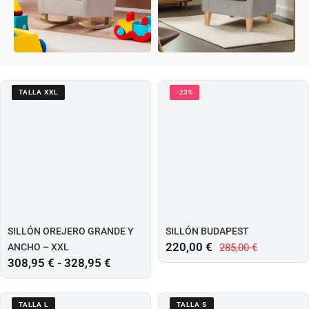
SILLONES
SILLONES
TALLA XXL
-23%
OREJEROS
LACTANCIA
ver más
ver más
SILLÓN OREJERO GRANDE Y
SILLÓN BUDAPEST
220,00
€
ANCHO – XXL
285,00
€
308,95
€
-
328,95
€
TALLA L
TALLA S