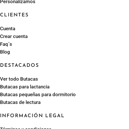
Personalizamos
en la calidad o en las prestaciones por tener un
coste más bajo.
CLIENTES
Además, comprar sillones baratos online en
Cuenta
Sillonea puedes hacerlo con la tranquilidad de tener
Crear cuenta
15 días para probar el sillón
, y devolverlo si
Faq´s
encuentras algún fallo o si ves que no es adecuado
Blog
para ti.
DESTACADOS
Qué tipo de butacas comprar en Sillonea
Ver todo Butacas
Butacas para lactancia
Te lo ponemos muy fácil a la hora de comprar una
Butacas pequeñas para dormitorio
butaca, porque tenemos diferentes categorías,
Butacas de lectura
destacando
sillones lactancia
según el uso que vas
a darle, según cómo eres o dependiendo del
INFORMACIÓN LEGAL
espacio o decoración que tengas.