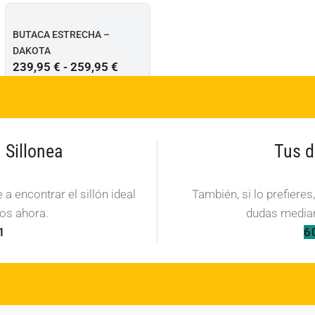
BUTACA ESTRECHA –
DAKOTA
239,95
€
-
259,95
€
Sillonea
Tus d
a encontrar el sillón ideal
También, si lo prefieres
os ahora.
dudas median
1
6