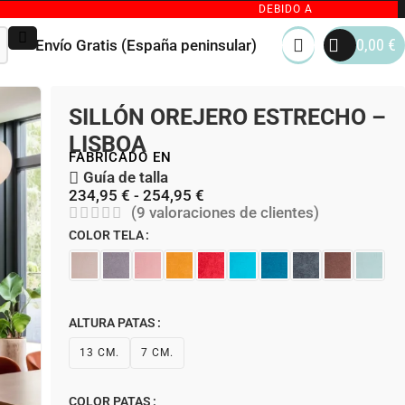
DEBIDO AL GRAN VOLUMEN DE PEDIDOS
0,00
€
Envío Gratis (España peninsular)
SILLÓN OREJERO ESTRECHO –
LISBOA
FABRICADO EN
Guía de talla
234,95
€
-
254,95
€
(
9
valoraciones de clientes)
COLOR TELA
ALTURA PATAS
13 CM.
7 CM.
COLOR PATAS