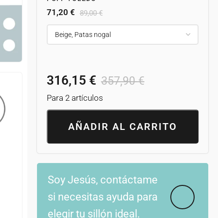
71,20
€
89,00
€
316,15
€
357,90
€
Para 2 artículos
AÑADIR AL CARRITO
Soy Jesús, contáctame
si necesitas ayuda para
elegir tu sillón ideal.