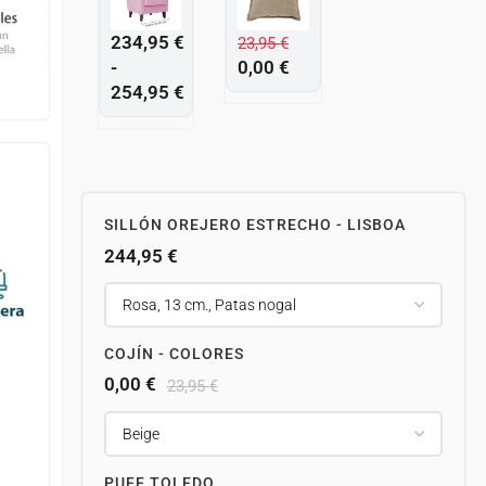
234,95
€
23,95
€
-
0,00
€
254,95
€
SILLÓN OREJERO ESTRECHO - LISBOA
244,95
€
COJÍN - COLORES
0,00
€
23,95
€
PUFF TOLEDO