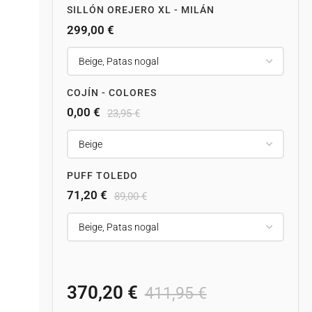
SILLÓN OREJERO XL - MILÁN
299,00
€
COJÍN - COLORES
0,00
€
23,95
€
PUFF TOLEDO
71,20
€
89,00
€
370,20
€
411,95
€