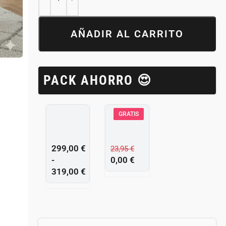
AÑADIR AL CARRITO
PACK AHORRO 😍
GRATIS
299,00
€
23,95
€
-
0,00
€
319,00
€