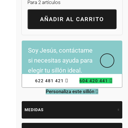
Para 2 artículos
AÑADIR AL CARRITO
Soy Jesús, contáctame
si necesitas ayuda para
elegir tu sillón ideal.
622 481 421
604 420 441
Personaliza este sillón
MEDIDAS