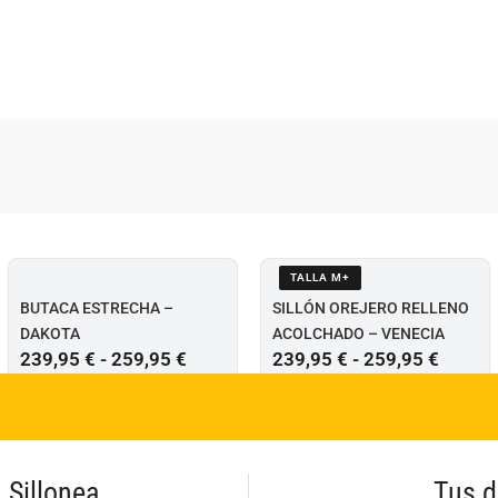
TALLA M+
BUTACA ESTRECHA –
SILLÓN OREJERO RELLENO
DAKOTA
ACOLCHADO – VENECIA
239,95
€
-
259,95
€
239,95
€
-
259,95
€
Sillonea
Tus d