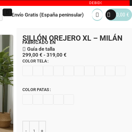
DEBIDO AL GRAN VOLUMEN DE 
0,00
€
Envío Gratis (España peninsular)
SILLÓN OREJERO XL – MILÁN
FABRICADO EN
Guía de talla
299,00
€
-
319,00
€
COLOR TELA
COLOR PATAS