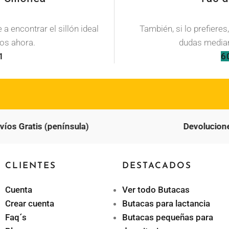
a encontrar el sillón ideal
También, si lo prefieres
os ahora.
dudas median
1
6
os Gratis (península)
Devoluciones 
CLIENTES
DESTACADOS
Cuenta
Ver todo Butacas
Crear cuenta
Butacas para lactancia
Faq´s
Butacas pequeñas para