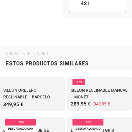
421
QUIZÁS TE INTERESEN
ESTOS PRODUCTOS SIMILARES
-17%
SILLÓN OREJERO
SILLÓN RECLINABLE MANUAL
RECLINABLE – BARCELÓ –
– MONET
289,95
€
349,95
€
GRIS
349,95
€
-19%
-18%
DESCATALOGADO
DESCATALOGADO
BUTACA LONDON BEIGE
BUTACA LONDON GRIS