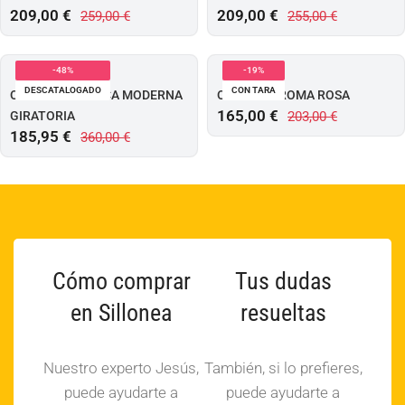
209,00
€
209,00
€
259,00
€
255,00
€
-48%
-19%
DESCATALOGADO
CON TARA
OUTLET – BUTACA MODERNA
OUTLET – ROMA ROSA
165,00
€
GIRATORIA
203,00
€
185,95
€
360,00
€
Cómo comprar
Tus dudas
en Sillonea
resueltas
Nuestro experto Jesús,
También, si lo prefieres,
puede ayudarte a
puede ayudarte a