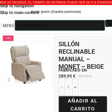
N DE PEDIDOS, EL TIEMPO DE ENTREGA PUEDE SER DE 3-4 DÍAS
DEBID
Skip to navigation
Envío gratis (España peninsula)
Skip to main content
MENÚ
/
/
INICIO
SILLONES INDIVIDUALES
SILLONES OUTLET
-19%
SILLÓN
RECLINABLE
MANUAL –
MONET – BEIGE
FABRICADO EN
289,95
€
359,95
€
Clic para ampliar
AÑADIR AL
CARRITO