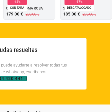
-12%
-37%
CON TARA
DESCATALOGADO
OUTLET – ROMA ROSA
SILLÓN CRUZADO
179,00
€
185,00
€
203,00
€
295,00
€
udas resueltas
, puede ayudarte a resolver todas tus
te whatsapp, escríbenos.
04 420 441