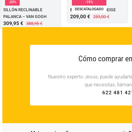
-20%
-19%
DESCATALOGADO
SILLÓN RECLINABLE
BUTACA LONDON BEIGE
209,00
€
PALANCA – VAN GOGH
259,00
€
309,95
€
388,95
€
Cómo comprar en 
Nuestro experto Jesús, puede ayudarte 
que necesitas, lláman
622 481 42