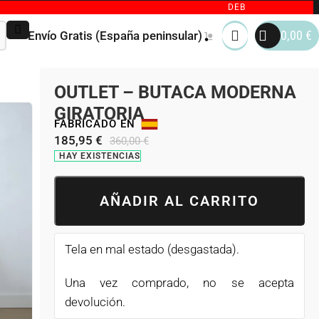
DEBIDO AL GRAN VOLUMEN 
0,00
€
Envío Gratis (España peninsular)
OUTLET – BUTACA MODERNA
GIRATORIA
FABRICADO EN
185,95
€
360,00
€
HAY EXISTENCIAS
AÑADIR AL CARRITO
Tela en mal estado (desgastada).
Una vez comprado, no se acepta
devolución.