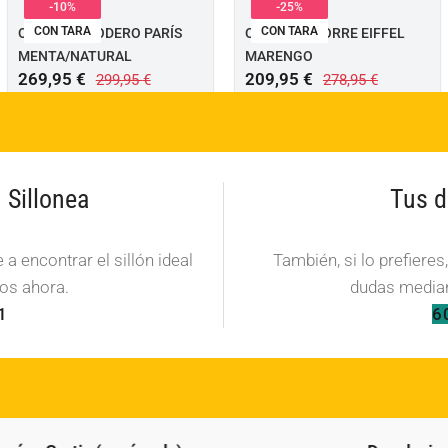
-10%
-25%
CON TARA
CON TARA
OUTLET – RODERO PARÍS
OUTLET – TORRE EIFFEL
MENTA/NATURAL
MARENGO
269,95
€
209,95
€
299,95
€
278,95
€
Sillonea
Tus d
a encontrar el sillón ideal
También, si lo prefieres
os ahora.
dudas median
1
6