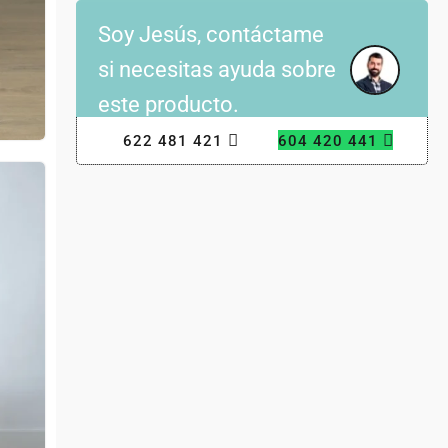
Soy Jesús, contáctame
si necesitas ayuda sobre
este producto.
622 481 421
604 420 441