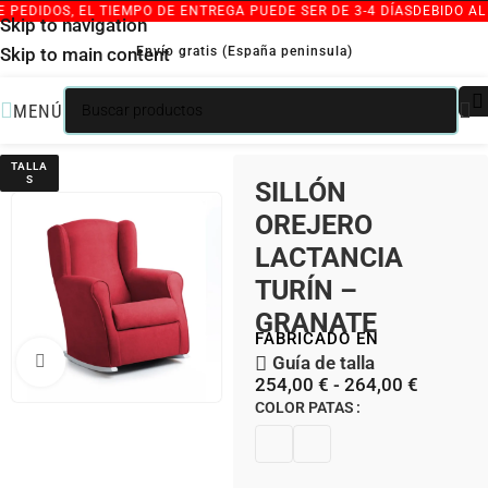
EDIDOS, EL TIEMPO DE ENTREGA PUEDE SER DE 3-4 DÍAS
DEBIDO AL G
Skip to navigation
Envío gratis (España peninsula)
Skip to main content
MENÚ
/
/
INICIO
SILLONES INDIVIDUALES
BUTACAS GRANATE
TALLA
S
SILLÓN
OREJERO
LACTANCIA
TURÍN –
GRANATE
FABRICADO EN
Clic para ampliar
Guía de talla
254,00
€
-
264,00
€
COLOR PATAS