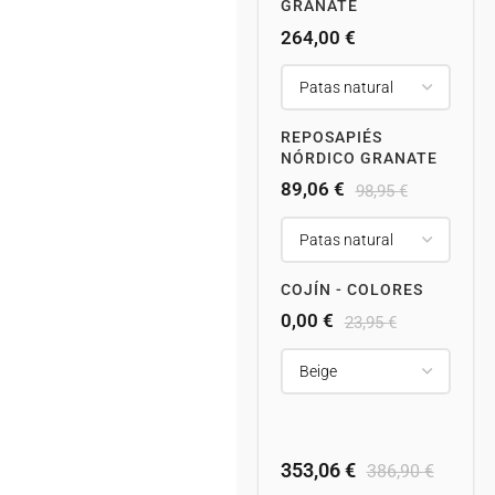
GRANATE
264,00
€
REPOSAPIÉS
NÓRDICO GRANATE
89,06
€
98,95
€
COJÍN - COLORES
0,00
€
23,95
€
353,06
€
386,90
€