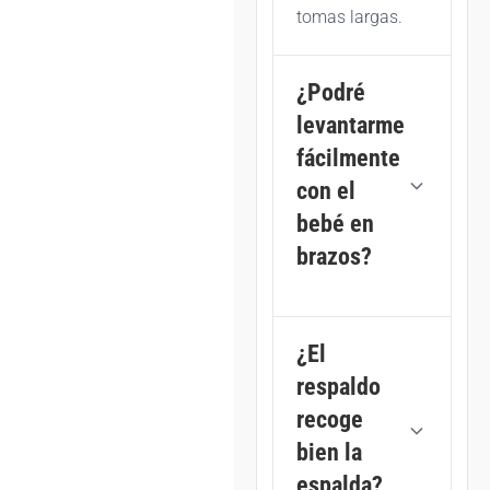
tomas largas.
¿Podré
levantarme
fácilmente
con el
bebé en
brazos?
¿El
Sí. La altura del
respaldo
asiento está
pensada para
recoge
incorporarte sin
bien la
hacer fuerza
espalda?