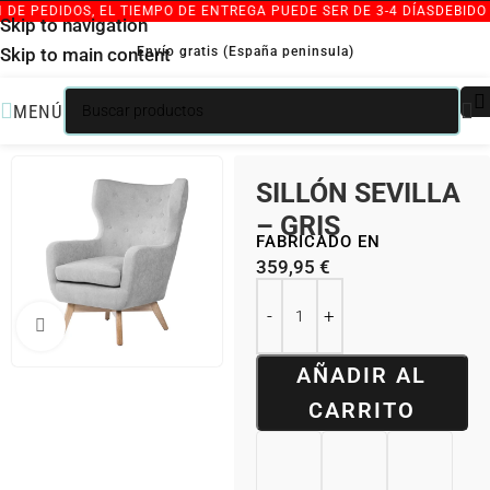
E PEDIDOS, EL TIEMPO DE ENTREGA PUEDE SER DE 3-4 DÍAS
DEBIDO 
Skip to navigation
Envío gratis (España peninsula)
Skip to main content
MENÚ
/
/
INICIO
SILLONES INDIVIDUALES
BUTACAS NÓRDICAS
SILLÓN SEVILLA
– GRIS
FABRICADO EN
359,95
€
Clic para ampliar
AÑADIR AL
CARRITO