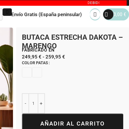
DEBIDO AL GRAN VOLUMEN DE PE
0,00
€
Envío Gratis (España peninsular)
BUTACA ESTRECHA DAKOTA –
MARENGO
FABRICADO EN
249,95
€
-
259,95
€
COLOR PATAS
AÑADIR AL CARRITO