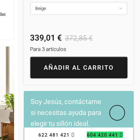
339,01
€
372,85
€
Para 3 artículos
AÑADIR AL CARRITO
Soy Jesús, contáctame
si necesitas ayuda para
elegir tu sillón ideal.
622 481 421
604 420 441