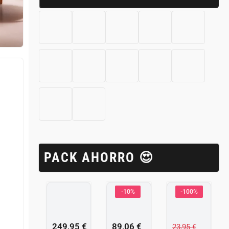
PACK AHORRO 😍
-10%
-100%
249,95
€
89,06
€
23,95
€