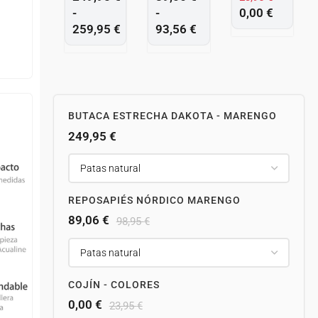
-
-
0,00
€
259,95
€
93,56
€
BUTACA ESTRECHA DAKOTA - MARENGO
249,95
€
REPOSAPIÉS NÓRDICO MARENGO
89,06
€
98,95
€
COJÍN - COLORES
0,00
€
23,95
€