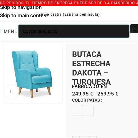
 PEDIDOS, EL TIEMPO DE ENTREGA PUEDE SER DE 3-4 DÍAS
DEBIDO AL
Skip to navigation
Envío gratis (España peninsula)
Skip to main content
MENÚ
/
/
INICIO
SILLONES INDIVIDUALES
BUTACAS ESTRECHAS
BUTACA
ESTRECHA
DAKOTA –
TURQUESA
FABRICADO EN
Clic para ampliar
249,95
€
-
259,95
€
COLOR PATAS